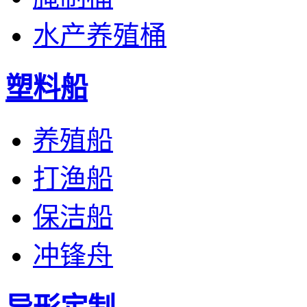
水产养殖桶
塑料船
养殖船
打渔船
保洁船
冲锋舟