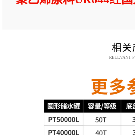
相关
RELEVANT P