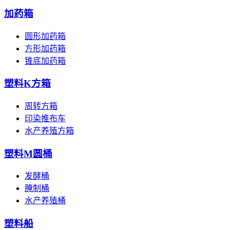
加药箱
圆形加药箱
方形加药箱
锥底加药箱
塑料K方箱
周转方箱
印染推布车
水产养殖方箱
塑料M圆桶
发酵桶
腌制桶
水产养殖桶
塑料船