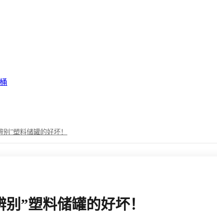
药桶
辨别”塑料储罐的好坏！
辨别”塑料储罐的好坏！