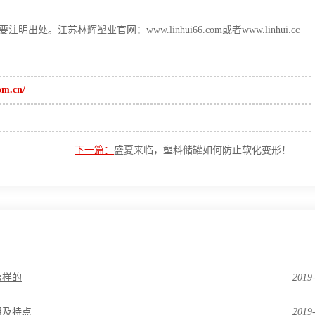
江苏林辉塑业官网：www.linhui66.com或者www.linhui.cc
m.cn/
下一篇：
盛夏来临，塑料储罐如何防止软化变形！
怎样的
2019
用及特点
2019