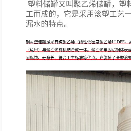
塑料储罐又叫聚乙烯储罐，塑
工而成的，它是采用滚塑工艺
漏水的特点。
钢衬塑储罐是采有纯聚乙烯（线性低密度聚乙烯
LLDPE
（龟甲）与聚乙烯有机结合成一体。
聚乙烯牢固沾钢体表
耐腐蚀、寿命长、符合卫生标准等优点。
它弥补了全塑滚