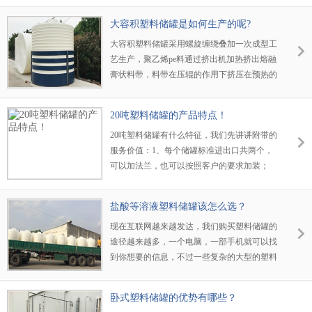
凝土做基地。要求光滑平整。普通泥地，可用
的好与坏呢？
大容积塑料储罐是如何生产的呢?
木板垫底等，增加强度压力。
大容积塑料储罐采用螺旋缠绕叠加一次成型工
艺生产，聚乙烯pe料通过挤出机加热挤出熔融
膏状料带，料带在压辊的作用下挤压在预热的
磨具上，由于同时模具旋转和移动，料带在模
具上形成螺旋式缠绕，下一圈料带边缘搭在上
20吨塑料储罐的产品特点！
一圈 料带上，并在压辊作用下两圈料熔融在
20吨塑料储罐有什么特征，我们先讲讲附带的
一起形成一体，连续下去完成单层缠绕。
服务价值：1、每个储罐标准进出口共两个，
可以加法兰，也可以按照客户的要求加装；
2、液位计可以分为液位管以及浮球式，也是
可以按照客户的要求选装3、产品罐体高密度
盐酸等溶液塑料储罐该怎么选？
环状加强筋，整体强度高。
现在互联网越来越发达，我们购买塑料储罐的
途径越来越多，一个电脑，一部手机就可以找
到你想要的信息，不过一些复杂的大型的塑料
储罐，消费者怎样才能通过互联网买到高性价
比的盐酸储罐呢？
卧式塑料储罐的优势有哪些？