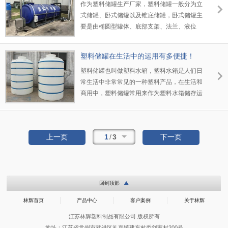
作为塑料储罐生产厂家，塑料储罐一般分为立
式储罐、卧式储罐以及锥底储罐，卧式储罐主
要是由椭圆型罐体、底部支架、法兰、液位
计、顶部入口、出口以及其他管口构成，组成
结构比较简单，操作容易上手，只需要简单维
塑料储罐在生活中的运用有多便捷！
护就可以，生产过程中，一般就会选择对设备
塑料储罐也叫做塑料水箱，塑料水箱是人们日
的焊缝进行检测，设备越加牢固，安全牢靠。
常生活中非常常见的一种塑料产品，在生活和
商用中，塑料储罐常用来作为塑料水箱储存运
输，塑料水箱的使用能够帮助我们解决很多常
见的问题，能够美好我们的生活，是现阶段必
须的工具，为人们提供很大的便捷。
1
/
3
上一页
下一页
回到顶部
林辉首页
产品中心
客户案例
关于林辉
江苏林辉塑料制品有限公司 版权所有
地址：江苏省常州市武进区礼嘉镇建东村委刘家村200号