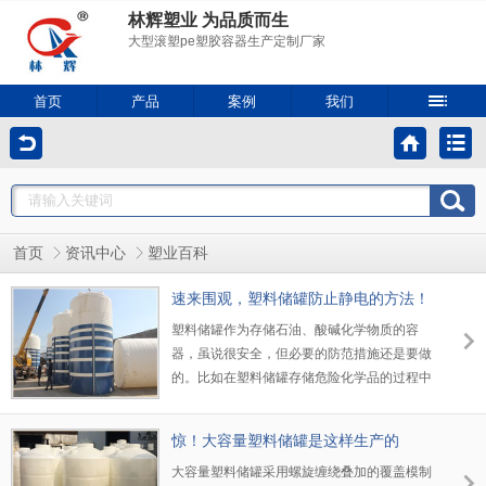
林辉塑业 为品质而生
大型滚塑pe塑胶容器生产定制厂家
首页
产品
案例
我们
首页
资讯中心
塑业百科
速来围观，塑料储罐防止静电的方法！
塑料储罐作为存储石油、酸碱化学物质的容
器，虽说很安全，但必要的防范措施还是要做
的。比如在塑料储罐存储危险化学品的过程中
如何防止静电呢？下面小编给大家介绍下防止
静电的方法。
惊！大容量塑料储罐是这样生产的
大容量塑料储罐采用螺旋缠绕叠加的覆盖模制