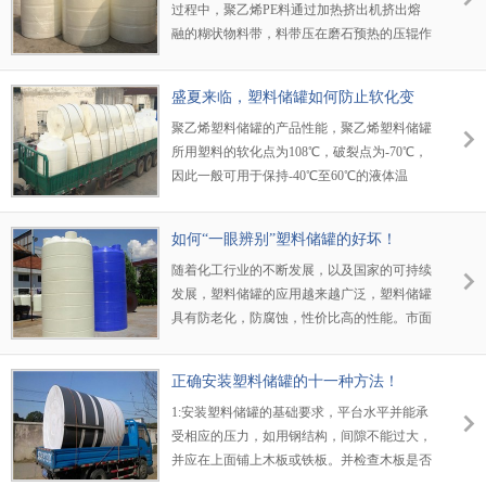
过程中，聚乙烯PE料通过加热挤出机挤出熔
融的糊状物料带，料带压在磨石预热的压辊作
用下，由于在所述模具旋转和移动时，料带在
模具上形成螺旋式缠绕，下一圈料带边缘搭在
盛夏来临，塑料储罐如何防止软化变
上一圈料带上，并在压辊作用下两圈料熔融在
形！
聚乙烯塑料储罐的产品性能，聚乙烯塑料储罐
一起形成一体，连续下去完成单层缠绕。单层
所用塑料的软化点为108℃，破裂点为-70℃，
厚度根据加工参数可控制在6-12mmnei .缠下一
因此一般可用于保持-40℃至60℃的液体温
层时，同上述方法，在上一层罐体上缠绕，通
度。当液体比重较大或温度大于60℃时，应采
过调节控制两层的加工温度，压辊压力等工艺
用钢衬塑防腐槽，以防止塑料储罐的软化变
参数使两层完全熔融在一起，形成一体。缠绕
如何“一眼辨别”塑料储罐的好坏！
形。塑料容器用于化学反应或稀释时，应事先
的厚度和层数根据罐体的受力大
随着化工行业的不断发展，以及国家的可持续
进行相应的测试，以确定反应或稀释的温度。
发展，塑料储罐的应用越来越广泛，塑料储罐
具有防老化，防腐蚀，性价比高的性能。市面
上，制造塑料储罐的厂家也很多，规格也很
多，价格也不同。正是因为塑料储罐的规格琳
正确安装塑料储罐的十一种方法！
琅满目，这就造成了很多客户辨认塑料储罐的
1:安装塑料储罐的基础要求，平台水平并能承
好坏就不那么容易。一位的追求价格低，那么
受相应的压力，如用钢结构，间隙不能过大，
一分价钱一分货，质量有可能就不好。所以我
并应在上面铺上木板或铁板。并检查木板是否
们需要有一双能够鉴别塑料储罐的眼睛。那么
有钉子等尖锐物，防止破坏罐体，也可采用混
我们在日常生活中如何正确的去辨认塑料储罐